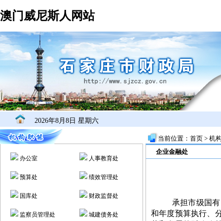
澳门威尼斯人网站
2026年8月8日 星期六
当前位置：
首页
>
机
企业金融处
办公室
人事教育处
预算处
绩效管理处
国库处
财政监督处
承担市级国有
和年度预算执行、
监察员管理处
城建债务处