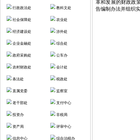
革和发展的财政政
行政政法处
教科文处
告编制办法并组织
社会保障处
农业处
经济建设处
涉外处
企业金融处
综合处
政府采购处
公车办
农村财政处
会计处
条法处
税政处
直属党委
监察室
老干部处
支付中心
投资办
非税局
资产局
评审中心
信息中心
综合治税办